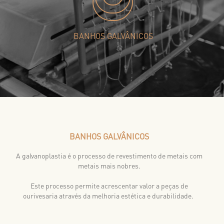
BANHOS GALVÂNICOS
BANHOS GALVÂNICOS
A galvanoplastia é o processo de revestimento de metais com
metais mais nobres.
Este processo permite acrescentar valor a peças de
ourivesaria através da melhoria estética e durabilidade.