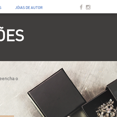
S
JÓIAS DE AUTOR
ÕES
reencha o