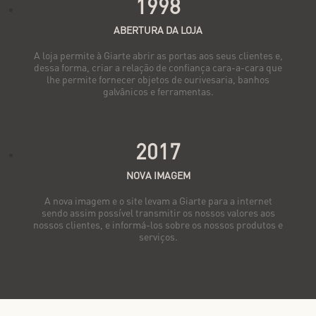
1998
ABERTURA DA LOJA
A loja permite à Giarte abrir as portas aos seus clientes e,
dessa forma, criar a relação de confiança cara-a-cara que
lhe permite fornecer objetos de ourivesaria, banhos
galvânicos e ferramentas.
2017
NOVA IMAGEM
A nova imagem e o site levam a Giarte para a internet
sendo assim possível transmitir os nossos valores aos
nossos clientes, e informá-los sobre os nossos produtos e
serviços.